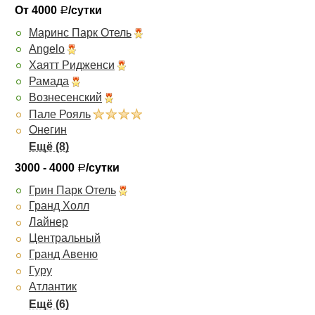
От 4000
/сутки
Р
Маринс Парк Отель
Angelo
Хаятт Ридженси
Рамада
Вознесенский
Пале Рояль
Онегин
Панорама
Ричмонд
3000 - 4000
/сутки
Р
Московская горка
Грин Парк Отель
Чеховъ
Гранд Холл
Премьер
Лайнер
Октябрьская
Центральный
Визави Апарт-Отель
Гранд Авеню
Высоцкий
Гуру
Атлантик
Атриум Палас