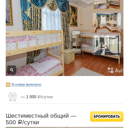
В номер включено
— 1 000
Р/сутки
Шестиместный общий —
500
/сутки
Р