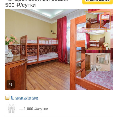
500
/сутки
Р
В номер включено
— 1 000
Р/сутки