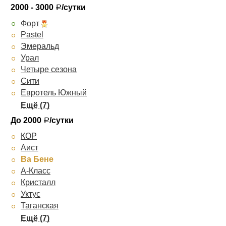
Визави
2000 - 3000
/сутки
Р
Рингс
Форт
Евротель Центральный
Pastel
Александровский парк
Эмеральд
Респект-Холл
Урал
Четыре сезона
Сити
Евротель Южный
Луна
Домашний
До 2000
/сутки
Р
Парк Виста
КОР
Парус
Аист
Скай
Ва Бене
Екатерина
А-Класс
Галант
Кристалл
Уктус
Таганская
Джаз-отель