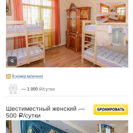
В номер включено
— 1 000
Р/сутки
Шестиместный женский —
500
/сутки
Р