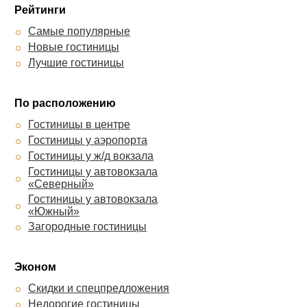
Лайт на Бебеля
Рейтинги
Лайт на Щербакова
Самые популярные
Изумруд
Новые гостиницы
Татьяна
Лучшие гостиницы
Лайт на Ключевской
А Элита
По расположению
Гостиницы в центре
Гостиницы у аэропорта
Гостиницы у ж/д вокзала
Гостиницы у автовокзала
«Северный»
Гостиницы у автовокзала
«Южный»
Загородные гостиницы
Эконом
Скидки и спецпредложения
Недорогие гостиницы