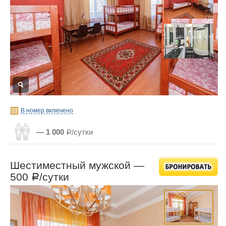
В номер включено
— 1 000
Р/сутки
Шестиместный мужской —
500
/сутки
Р