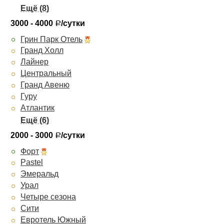
Панорама
Ричмонд
3000 - 4000
/сутки
Р
Московская горка
Грин Парк Отель
Чеховъ
Гранд Холл
Премьер
Лайнер
Октябрьская
Центральный
Визави Апарт-Отель
Гранд Авеню
Высоцкий
Гуру
Атлантик
Атриум Палас
Визави
2000 - 3000
/сутки
Р
Рингс
Форт
Евротель Центральный
Pastel
Александровский парк
Эмеральд
Респект-Холл
Урал
Четыре сезона
Сити
Евротель Южный