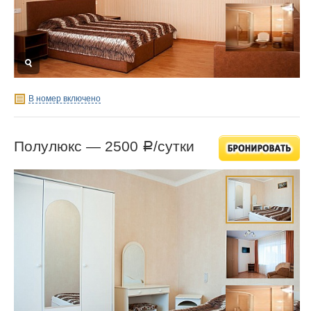
В номер включено
Полулюкс —
2500
/сутки
Р