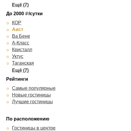
Луна
Домашний
До 2000
/сутки
Р
Парк Виста
КОР
Парус
Аист
Скай
Ва Бене
Екатерина
А-Класс
Галант
Кристалл
Уктус
Таганская
Джаз-отель
Лайт на Бебеля
Рейтинги
Лайт на Щербакова
Самые популярные
Изумруд
Новые гостиницы
Татьяна
Лучшие гостиницы
Лайт на Ключевской
А Элита
По расположению
Гостиницы в центре