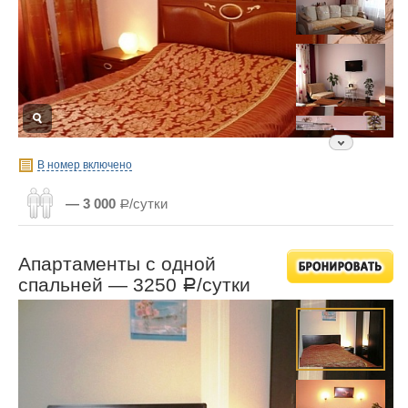
В номер включено
— 3 000
Р/сутки
Апартаменты с одной
спальней —
3250
/сутки
Р