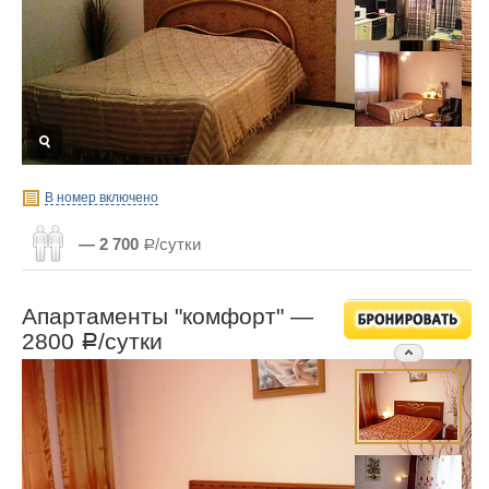
В номер включено
— 2 700
Р/сутки
Апартаменты "комфорт" —
2800
/сутки
Р