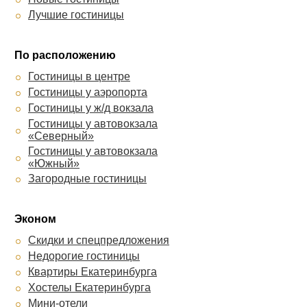
Татьяна
Лучшие гостиницы
Лайт на Ключевской
А Элита
По расположению
Гостиницы в центре
Гостиницы у аэропорта
Гостиницы у ж/д вокзала
Гостиницы у автовокзала
«Северный»
Гостиницы у автовокзала
«Южный»
Загородные гостиницы
Эконом
Скидки и спецпредложения
Недорогие гостиницы
Квартиры Екатеринбурга
Хостелы Екатеринбурга
Мини-отели