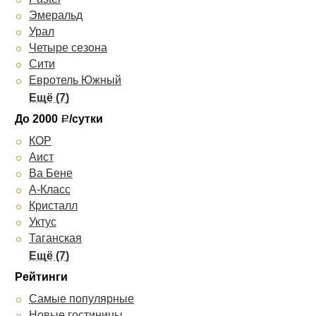
Александровский парк
Эмеральд
Респект-Холл
Урал
Четыре сезона
Сити
Евротель Южный
Луна
Домашний
До 2000
/сутки
Р
Парк Виста
КОР
Парус
Аист
Скай
Ва Бене
Екатерина
А-Класс
Галант
Кристалл
Уктус
Таганская
Джаз-отель
Лайт на Бебеля
Рейтинги
Лайт на Щербакова
Самые популярные
Изумруд
Новые гостиницы