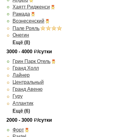
Хаятт Ридженси
Рамада
Вознесенский
Пале Рояль
Онегин
Панорама
Ричмонд
3000 - 4000
/сутки
Р
Московская горка
Грин Парк Отель
Чеховъ
Гранд Холл
Премьер
Лайнер
Октябрьская
Центральный
Визави Апарт-Отель
Гранд Авеню
Высоцкий
Гуру
Атлантик
Атриум Палас
Визави
2000 - 3000
/сутки
Р
Рингс
Форт
Евротель Центральный
Pastel